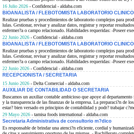
16 Julio 2026
- Confidencial - aldaba.com
BIOANALISTA / FLEBOTOMISTA LABORATORIO CLINICO
Realizar pruebas y procedimientos de laboratorio complejos para produc
lulas. Gestionar, revisar y analizar datos, registrar y reportar resul
enfermer?a o campo relacionado. Habilidades requeridas: -Poseer exe
22 Junio 2026
- Confidencial - aldaba.com
BIOANALISTA / FLEBOTOMISTA LABORATORIO CLINICO
Realizar pruebas y procedimientos de laboratorio complejos para produc
lulas. Gestionar, revisar y analizar datos, registrar y reportar resul
enfermer?a o campo relacionado. Habilidades requeridas: -Poseer exe
22 Junio 2026
- Confidencial - aldaba.com
RECEPCIONISTA / SECRETARIA
15 Junio 2026
- Delta Comercial - aldaba.com
AUXILIAR DE CONTABILIDAD O SECRETARIA
Buscamos un auxiliar contable ambicioso que apoye al departamento fin
y la transparencia de las finanzas de la empresa. La preparaci?n de los
estar? bien versado en principios de contabilidad y podr? trabajar c?m
29 Mayo 2026
- tamisa foods international - aldaba.com
Secretaria Administrativa de consultorio m?dico
Es responsable de brindar una atenci?n eficiente, cordial y humanizad
de citas y seguimiento oportuno de las mismas. - Bachillerato completo