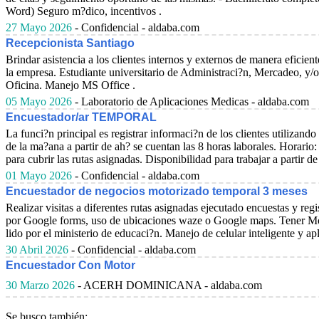
Word) Seguro m?dico, incentivos .
27 Mayo 2026
- Confidencial - aldaba.com
Recepcionista Santiago
Brindar asistencia a los clientes internos y externos de manera eficie
la empresa. Estudiante universitario de Administraci?n, Mercadeo, y/o
Oficina. Manejo MS Office .
05 Mayo 2026
- Laboratorio de Aplicaciones Medicas - aldaba.com
Encuestador/ar TEMPORAL
La funci?n principal es registrar informaci?n de los clientes utiliza
de la ma?ana a partir de ah? se cuentan las 8 horas laborales. Horario
para cubrir las rutas asignadas. Disponibilidad para trabajar a partir de 
01 Mayo 2026
- Confidencial - aldaba.com
Encuestador de negocios motorizado temporal 3 meses
Realizar visitas a diferentes rutas asignadas ejecutado encuestas y re
por Google forms, uso de ubicaciones waze o Google maps. Tener Moto
lido por el ministerio de educaci?n. Manejo de celular inteligente y apl
30 Abril 2026
- Confidencial - aldaba.com
Encuestador Con Motor
30 Marzo 2026
- ACERH DOMINICANA - aldaba.com
Se busco también: