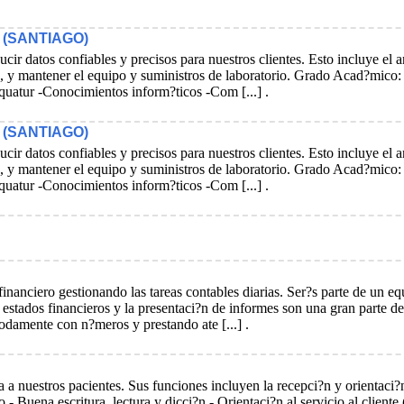
 (SANTIAGO)
ir datos confiables y precisos para nuestros clientes. Esto incluye el a
tados, y mantener el equipo y suministros de laboratorio. Grado Acad?mico
quatur -Conocimientos inform?ticos -Com [...] .
 (SANTIAGO)
ir datos confiables y precisos para nuestros clientes. Esto incluye el a
tados, y mantener el equipo y suministros de laboratorio. Grado Acad?mico
quatur -Conocimientos inform?ticos -Com [...] .
anciero gestionando las tareas contables diarias. Ser?s parte de un eq
 estados financieros y la presentaci?n de informes son una gran parte del
odamente con n?meros y prestando ate [...] .
a a nuestros pacientes. Sus funciones incluyen la recepci?n y orientaci
 - Buena escritura, lectura y dicci?n - Orientaci?n al servicio al clie