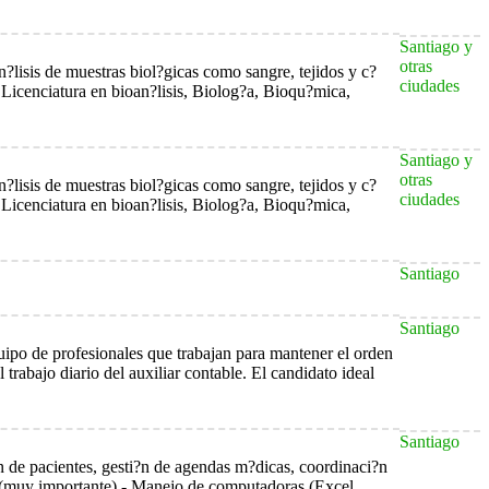
Santiago y
otras
n?lisis de muestras biol?gicas como sangre, tejidos y c?
ciudades
: Licenciatura en bioan?lisis, Biolog?a, Bioqu?mica,
Santiago y
otras
n?lisis de muestras biol?gicas como sangre, tejidos y c?
ciudades
: Licenciatura en bioan?lisis, Biolog?a, Bioqu?mica,
Santiago
Santiago
uipo de profesionales que trabajan para mantener el orden
 trabajo diario del auxiliar contable. El candidato ideal
Santiago
?n de pacientes, gesti?n de agendas m?dicas, coordinaci?n
nte (muy importante) - Manejo de computadoras (Excel,