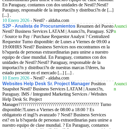
En Paraguay, contamos con dos unidades de Nestl?:Nestl?
Paraguay, responsable de la importaci?n y distribuci?n de [...]
[...] .
10 Enero 2026
- Nestl? - aldaba.com
S2P - Analista de Procuramientos
Resumen del Puesto
Asunci
Nestl? Business Services LATAM | Asunci?n, Paraguay. S2P
n
/ Source to Pay / Purchase Requestor Analyst ? Centralized
Requestor Turno disponible: de Lunes a Viernes de 09:00 a
19:00HRS Nestl? Business Services nos encontramos en la
b?squeda de personas extraordinarias para unirse a nuestro
equipo de clase mundial. En Paraguay, contamos con dos
unidades de Nestl?:Nestl? Paraguay, responsable de la
importaci?n y distribuci?n de nuestras marcas l?deres, ha
estado presente en el mercado [...] [...] .
10 Enero 2026
- Nestl? - aldaba.com
Websites Help Desk Sr. Project Manager
Position
Asunci
Snapshot Nestl? Business Services LATAM | Asunci?n,
n
Paraguay. IMS / Integrated Marketing Services / Websites
Help Desk Sr. Project
Manager???????????????????????????????????????? Turno
disponible:?Lunes a Viernes de 08:00 a 18:00 ? Es
obligatorio el ingl?s avanzado ? Nestl? Business Services
est? en la b?squeda de personas extraordinarias para unirse a
nuestro equipo de clase mundial. ? En Paraguay, contamos