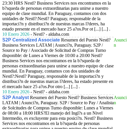
23:30 HRS Nestl? Business Services nos encontramos en la
b?squeda de personas extraordinarias para unirse a nuestro
equipo de clase mundial. En Paraguay, contamos con dos
unidades de Nestl?:Nestl? Paraguay, responsable de la
importaci?n y distribuci?n de nuestras marcas l?deres, ha
estado presente en el mercado hace 25 a?os.Por ot [...] [...] .
10 Enero 2026
- Nestl? - aldaba.com
S2P Centralized Associate
Resumen del Puesto Nestl?
Asunci
Business Services LATAM | Asunci?n, Paraguay. S2P /
n
Source to Pay / Asociado de Solicitud de Compras Turno
disponible: de Lunes a Viernes de 10:00 a 20:00 Nestl?
Business Services nos encontramos en la b?squeda de
personas extraordinarias para unirse a nuestro equipo de clase
mundial. En Paraguay, contamos con dos unidades de
Nestl?:Nestl? Paraguay, responsable de la importaci?n y
distribuci?n de nuestras marcas l?deres, ha estado presente en
el mercado hace 25 a?os.Por otro [...] [...] .
10 Enero 2026
- Nestl? - aldaba.com
S2P Analyst
Resumen del Puesto Nestl? Business Services
Asunci
LATAM | Asunci?n, Paraguay. S2P / Source to Pay / Analista
n
de Solcitudes de Compras Turno disponible: Lunes a Viernes
de 08:00 a 18:00 HRS?El manejo del Ingl?s a un Nivel
Intermedio, es excluyente para esta posici?n. Nestl? Business
Services nos encontramos en la b?squeda de personas
extraordinarias para unirse a nuestro equipo de clase mundial.