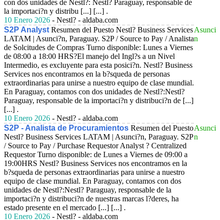
con dos unidades de Nestl?: Nestl? Paraguay, responsable de
la importaci?n y distribu [...] [...] .
10 Enero 2026
- Nestl? - aldaba.com
S2P Analyst
Resumen del Puesto Nestl? Business Services
Asunci
LATAM | Asunci?n, Paraguay. S2P / Source to Pay / Analista
n
de Solcitudes de Compras Turno disponible: Lunes a Viernes
de 08:00 a 18:00 HRS?El manejo del Ingl?s a un Nivel
Intermedio, es excluyente para esta posici?n. Nestl? Business
Services nos encontramos en la b?squeda de personas
extraordinarias para unirse a nuestro equipo de clase mundial.
En Paraguay, contamos con dos unidades de Nestl?:Nestl?
Paraguay, responsable de la importaci?n y distribuci?n de [...]
[...] .
10 Enero 2026
- Nestl? - aldaba.com
S2P - Analista de Procuramientos
Resumen del Puesto
Asunci
Nestl? Business Services LATAM | Asunci?n, Paraguay. S2P
n
/ Source to Pay / Purchase Requestor Analyst ? Centralized
Requestor Turno disponible: de Lunes a Viernes de 09:00 a
19:00HRS Nestl? Business Services nos encontramos en la
b?squeda de personas extraordinarias para unirse a nuestro
equipo de clase mundial. En Paraguay, contamos con dos
unidades de Nestl?:Nestl? Paraguay, responsable de la
importaci?n y distribuci?n de nuestras marcas l?deres, ha
estado presente en el mercado [...] [...] .
10 Enero 2026
- Nestl? - aldaba.com