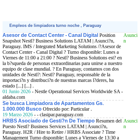
Empleos de limpiadora turno noche , Paraguay
Asesor de Contact Center - Canal Digital
Position
Asunci
Snapshot Nestl? Business Solutions LATAM | Asunci?n,
n
Paraguay. IMS / Integrated Marketing Solutions /?Asesor de
Contact Center - Canal Digital ? Turno disponible: Lunes a
Viernes de 11:00 a 21:00 ? Nestl? Business Solutions est? en
la b?squeda de personas extraordinarias para unirse a nuestro
equipo de clase mundial. ? En Paraguay, contamos con dos
unidades de Nestl?: Nestl? Paraguay, responsable de la
importaci?n y distribuci?n de nuestras marcas l?deres, ha
estado [...] [...] .
01 Junio 2026
- Nestle Operational Services Worldwide SA -
aldaba.com
Se busca Limpiadora de Apartamentos Gs.
1.000.000 Busco
Ofrecido por: Particular .
19 Marzo 2026
- - clasipar.paraguay.com
HRBS Asociado de Gesti?n De Tiempo
Resumen del
Asunci
Puesto Nestl? Business Services LATAM | Asunci?n,
n
Paraguay. H2R / Hire to Retire / HRBS Associate ? Time
Management Turno disponible: Lunes a Viernes de 13:30 a