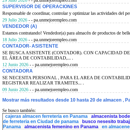
29 Julio 2026
- - pa.unmejorempleo.com
SUPERVISOR DE OPERACIONES
Responsable de coordinar, controlar y optimizar las actividades del pe
29 Julio 2026
- - pa.unmejorempleo.com
VENDEDOR (A)
Estamos contratando! Vendedor(a) para almacén de productos de bellez
18 Julio 2026
- - pa.unmejorempleo.com
CONTADOR- ASISTENTE
SE BUSCA ASISTENTE (CONTADOR). CON CAPACIDAD DE 
EL ÁREA DE CONTABILIDAD,... .
12 Junio 2026
- - pa.unmejorempleo.com
CONTADORA
SE NECESITA PERSONAL , PARA EL AREA DE CONTABILI
REGISTRAR REALIZAR TRAMITES... .
09 Junio 2026
- - pa.unmejorempleo.com
Mostrar más resultados desde 10 hasta 20 de almacen , 
Se busco también:
cajeras almacen ferreteria en Panama
almacenista bod
de ferreteria en Ciudad de panama
busco nesesito trabaj
Panama
almacenista femenino en Panama
en almacene