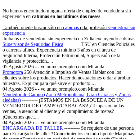
No hemos encontrado ninguna oferta de empleo de vendedora sin
experiencia en
cabimas en los últimos dos meses
También puede buscar sólo en
cabimas
o la profesión
vendedora sin
experiencia
trabajos de vendedora sin experiencia en Zulia excluyendo cabimas
Supervisor de Seguridad Fisica
----------
TSU en Ciencias Policiales
o carreras afines. Experiencia mínimo 3 años en el área de
Seguridad Interna, Protección Patrimonial, Supervisión de la
vigilancia y protección... .
05 Agosto 2026
- - ve.unmejorempleo.com
Miranda
Promotora
250
Atención e Impulso de Ventas Hablar con los
clientes sobre los productos. Hacer demostraciones o dar a probar
muestras. Explicar para qué sirve el producto... .
04 Agosto 2026
- - ve.unmejorempleo.com
Miranda
Vendedor de Campo (Zona Metropolitana, Gran Caracas y Zonas
aledañas)
----------
¡ESTAMOS EN LA BùSQUEDA DE UN
VENDEDOR DE CAMPO (CARACAS)! ¿Te apasionan las
ventas, la atención al cliente y el cumplimiento de metas?
¡Queremos que... .
04 Agosto 2026
- - ve.unmejorempleo.com
Miranda
ENCARGADA DE TALLER
----------
Se requiere de una persona
para Encargado de taller *Conocimientos en todo tipo de Maquinas