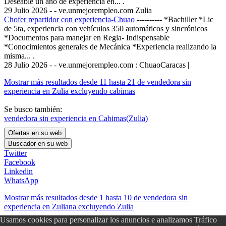
Deseable un año de experiencia en... .
29 Julio 2026
- - ve.unmejorempleo.com
Zulia
Chofer repartidor con experiencia-Chuao
----------
*Bachiller *Lic
de 5ta, experiencia con vehículos 350 automáticos y sincrónicos
*Documentos para manejar en Regla- Indispensable
*Conocimientos generales de Mecánica *Experiencia realizando la
misma... .
28 Julio 2026
- - ve.unmejorempleo.com
: ChuaoCaracas |
Mostrar más resultados desde 11 hasta 21 de vendedora sin
experiencia en Zulia excluyendo cabimas
Se busco también:
vendedora sin experiencia en Cabimas(Zulia)
Twitter
Facebook
Linkedin
WhatsApp
Mostrar más resultados desde 1 hasta 10 de vendedora sin
experiencia en Zuliana excluyendo Zulia
Usamos cookies para personalizar los anuncios e analizamos Tráfico