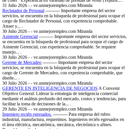
de coser *Experiencia en variedad de prendas de vestir (Tejidos... .
31 Julio 2026
- - ve.unmejorempleo.com
Miranda
Reclutador de Personal
----------
Importante empresa del sector
servicios, se encuentra en la búsqueda de profesional para ocupar el
cargo de Reclutador de Personal, con experiencia comprobable.
Atraer y... .
30 Julio 2026
- - ve.unmejorempleo.com
Miranda
Asistente Gerencial
----------
Importante empresa del sector servicios,
se encuentra en la búsqueda de profesional para ocupar el cargo de
Asistente Gerencial, con experiencia comprobable. Se requiere
manejo... .
30 Julio 2026
- - ve.unmejorempleo.com
Miranda
Gerente de Mercadeo
----------
Importante empresa del sector
servicios, se encuentra en la búsqueda de profesional para ocupar el
cargo de Gerente de Mercadeo, con experiencia comprobable, que
diseñe... .
30 Julio 2026
- - ve.unmejorempleo.com
Miranda
GERENTE EN INTELIGENCIA DE NEGOCIOS
A Convenir
Objetivo General: Liderar la estrategia de inteligencia comercial
mediante el análisis profundo del mercado, costos y tendencias, para
facilitar la toma de decisiones de la... .
29 Julio 2026
- - ve.unmejorempleo.com
Miranda
Ingeniero recién egresados.
----------
Para empresa del rubro
industrial, manufactura, requerimos. Ingenieros recién egresados en
el área eléctrica, mecatrónica, mecánica, electrónica o afines.