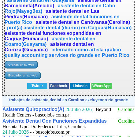
asistente dental en Guayama
asistente dental en
Barceloneta(Arecibo)
asistente dental en Cabo
Rojo(Mayagüez)
asistente dental en Las
Piedras(Humacao)
asistente dental funciones en
Puerto Rico
asistente dental en Canóvanas(Carolina)
prof(a) asistente dental (diurno) en Caguas(Humacao)
asistente dental funciones expandidas en
Caguas(Humacao)
asistente dental en
Coamo(Guayama)
asistente dental en
Corozal(Guayama)
internado como artista grafico
quality accounting services rio grande en Puerto Rico
Twitter
Facebook
Linkedin
WhatsApp
trabajos de asistente dental en Carolina excluyendo rio grande
Asistente Quiropractico(A)
26 Julio 2026
- Beyond
Carolina
Health Centers - buscojobs.com.pr
Asistente Dental Con Funciones Expandidas
Carolina
Hospital Upr- Dr. Federico Trilla, Carolina.
24 Julio 2026
- - buscojobs.com.pr