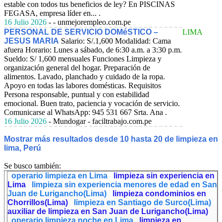
estable con todos tus beneficios de ley? En PISCINAS
FEGASA, empresa líder en... .
16 Julio 2026
- - unmejorempleo.com.pe
PERSONAL DE SERVICIO DOMéSTICO –
LIMA
JESUS MARIA
Salario: S/.1,600
Modalidad: Cama
afuera Horario: Lunes a sábado, de 6:30 a.m. a 3:30 p.m.
Sueldo: S/ 1,600 mensuales Funciones Limpieza y
organización general del hogar. Preparación de
alimentos. Lavado, planchado y cuidado de la ropa.
Apoyo en todas las labores domésticas. Requisitos
Persona responsable, puntual y con estabilidad
emocional. Buen trato, paciencia y vocación de servicio.
Comunicarse al WhatsApp: 945 531 667 Srta. Ana .
16 Julio 2026
- Mundogar - faciltrabajo.com.pe
Mostrar más resultados desde 10 hasta 20 de limpieza en
lima, Perú
Se busco también:
operario limpieza en Lima
limpieza sin experiencia en
Lima
limpieza sin experiencia menores de edad en San
Juan de Lurigancho(Lima)
limpieza condominios en
Chorrillos(Lima)
limpieza en Santiago de Surco(Lima)
auxiliar de limpieza en San Juan de Lurigancho(Lima)
operario limpieza noche en Lima
limpieza en