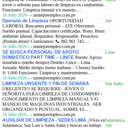
joven o señorita para labores de limpieza en condominio.
Funciones: Limpieza manual y/o manejo... .
16 Julio 2026
- - unmejorempleo.com.pe
Operario de Limpieza
OPORTUNIDAD
Ate
LABORAL Buscamos personal – ATE Ofrecemos:
Sueldo puntual. Capacitaciones certificadas. Bono. Buen
ambiente laboral. Requisitos: Responsable. Proactivo.
¡Postula ahora! Contáctanos: 📞 982 061 745... .
16 Julio 2026
- - unmejorempleo.com.pe
SE BUSCA PERSONAL DE APOYO
Lima
DOMéSTICO PART TIME – LINCE
Puesto: Apoyo
doméstico (medio tiempo) Distrito: Lince – Lima
Jornada: Medio tiempo (turno mañana – 5 horas) Sueldo:
S/ 1,000 Funciones: Limpieza y mantenimiento... .
16 Julio 2026
- - unmejorempleo.com.pe
LIMPIEZA URGENTE !! FIN DE SEMANA
San Isidro
UREGENTE!! SE REQUIERE: -JOVEN O
SEÑORITA PARA LIMPIEZA DE CONDOMINIO -
CONOCIMIENTO DE LIMPIEZA MANUAL Y/O
MANEJO DE MAQUINAS INDUSTRIALES. -SER
ORGANIZADO Y PUNTUAL. SOBRE EL... .
16 Julio 2026
- - unmejorempleo.com.pe
AUXILIAR DE LIMPIEZA - SEDES LIMA
¿Vives en
Salamanca,
Salamanca, San Luis o Santa Anita y buscas un trabajo
Ate