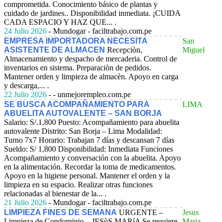
comprometida. Conocimiento básico de plantas y
cuidado de jardines.. Disponibilidad inmediata. ¡CUIDA
CADA ESPACIO Y HAZ QUE... .
24 Julio 2026
- Mundogar - faciltrabajo.com.pe
EMPRESA IMPORTADORA NECESITA
San
ASISTENTE DE ALMACEN
Recepciòn,
Miguel
Almacenamiento y despacho de mercaderia. Control de
inventarios en sistema. Preparaciòn de pedidos.
Mantener orden y limpieza de almacèn. Apoyo en carga
y descarga,... .
22 Julio 2026
- - unmejorempleo.com.pe
SE BUSCA ACOMPAÑAMIENTO PARA
LIMA
ABUELITA AUTOVALENTE – SAN BORJA
Salario: S/.1,800
Puesto: Acompañamiento para abuelita
autovalente Distrito: San Borja – Lima Modalidad:
Turno 7x7 Horario: Trabajan 7 días y descansan 7 días
Sueldo: S/ 1,800 Disponibilidad: Inmediata Funciones
Acompañamiento y conversación con la abuelita. Apoyo
en la alimentación. Recordar la toma de medicamentos.
Apoyo en la higiene personal. Mantener el orden y la
limpieza en su espacio. Realizar otras funciones
relacionadas al bienestar de la... .
21 Julio 2026
- Mundogar - faciltrabajo.com.pe
LIMPIEZA FINES DE SEMANA
URGENTE –
Jesus
Limpieza de Condominio – JESùS MARíA Se requiere
Maria