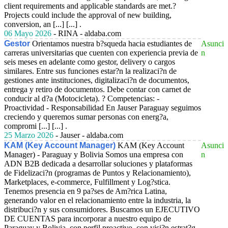
client requirements and applicable standards are met.?
Projects could include the approval of new building,
conversion, an [...] [...] .
06 Mayo 2026
- RINA - aldaba.com
Gestor
Orientamos nuestra b?squeda hacia estudiantes de
Asunci
carreras universitarias que cuenten con experiencia previa de
n
seis meses en adelante como gestor, delivery o cargos
similares. Entre sus funciones estar?n la realizaci?n de
gestiones ante instituciones, digitalizaci?n de documentos,
entrega y retiro de documentos. Debe contar con carnet de
conducir al d?a (Motocicleta). ? Competencias: -
Proactividad - Responsabilidad En Jauser Paraguay seguimos
creciendo y queremos sumar personas con energ?a,
compromi [...] [...] .
25 Marzo 2026
- Jauser - aldaba.com
KAM (Key Account Manager)
KAM (Key Account
Asunci
Manager) - Paraguay y Bolivia Somos una empresa con
n
ADN B2B dedicada a desarrollar soluciones y plataformas
de Fidelizaci?n (programas de Puntos y Relacionamiento),
Marketplaces, e-commerce, Fulfillment y Log?stica.
Tenemos presencia en 9 pa?ses de Am?rica Latina,
generando valor en el relacionamiento entre la industria, la
distribuci?n y sus consumidores. Buscamos un EJECUTIVO
DE CUENTAS para incorporar a nuestro equipo de
Paraguay y Bolivia, con perfil proactivo, con visi?n estrat?g