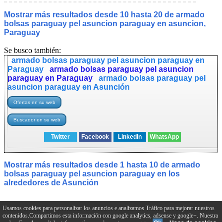
Mostrar más resultados desde 10 hasta 20 de armado
bolsas paraguay pel asuncion paraguay en asuncion,
Paraguay
Se busco también:
armado bolsas paraguay pel asuncion paraguay en
Paraguay
armado bolsas paraguay pel asuncion
paraguay en Paraguay
armado bolsas paraguay pel
asuncion paraguay en Asunción
Twitter
Facebook
Linkedin
WhatsApp
Mostrar más resultados desde 1 hasta 10 de armado
bolsas paraguay pel asuncion paraguay en los
alrededores de Asunción
Usamos cookies para personalizar los anuncios e analizamos Tráfico para mejorar nuestros
Tu Búscador de ofertas de trabajo en las bolsas de
contenidos.Compartimos esta información con google analytics, adsense y google+. Nuestra
empleos