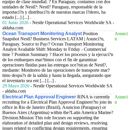
equipo de clase mundial. ? En Paraguay, contamos con dos
unidades de Nestl?: Nestl? Paraguay, responsable de la
importaci?n y distribuci?n de nuestras marcas l?deres, ha
estado [...] [...] .
01 Junio 2026
- Nestle Operational Services Worldwide SA -
aldaba.com
Ocean Transport Monitoring Analyst
Position
Asunci
Snapshot Nestl? Business Services LATAM | Asunci?n,
n
Paraguay. Source to Pay/? Ocean Transport Monitoring
Analyst Available Shift: Monday to Friday - Commercial
time ? Position Summary ? Hacer los procesos y la ejecuci?n
de los embarques mar?timos con el fin de garantizar
operaciones fluidas para las entregas oce?nicas de Nestl?,
mediante: Monitoreo de las operaciones de transporte mar?
timo despu?s de la salida y hasta la llegada, asegurando que
el inventario sea ent [...] [...] .
29 Mayo 2026
- Nestle Operational Services Worldwide SA
- aldaba.com
Electrical Plan Approval Engineer
RINA is currently
Asunci
recruiting for a Electrical Plan Approval Engineer?to join its
n
office in Rio de Janeiro (Brazil), Asuncion (Paraguay) or
Buenos Aires (Argentina) within the?Latin America Marine?
Division.Mission This role focuses on supporting the
elaboration of detailed plan and design reviews, resolving
issues related to conflicting design requirements, ensuring