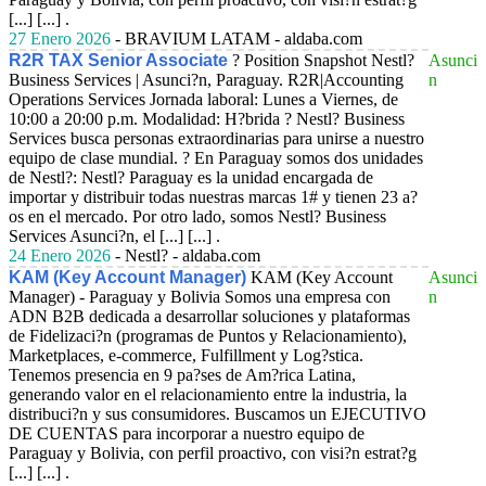
[...] [...] .
27 Enero 2026
- BRAVIUM LATAM - aldaba.com
R2R TAX Senior Associate
? Position Snapshot Nestl?
Asunci
Business Services | Asunci?n, Paraguay. R2R|Accounting
n
Operations Services Jornada laboral: Lunes a Viernes, de
10:00 a 20:00 p.m. Modalidad: H?brida ? Nestl? Business
Services busca personas extraordinarias para unirse a nuestro
equipo de clase mundial. ? En Paraguay somos dos unidades
de Nestl?: Nestl? Paraguay es la unidad encargada de
importar y distribuir todas nuestras marcas 1# y tienen 23 a?
os en el mercado. Por otro lado, somos Nestl? Business
Services Asunci?n, el [...] [...] .
24 Enero 2026
- Nestl? - aldaba.com
KAM (Key Account Manager)
KAM (Key Account
Asunci
Manager) - Paraguay y Bolivia Somos una empresa con
n
ADN B2B dedicada a desarrollar soluciones y plataformas
de Fidelizaci?n (programas de Puntos y Relacionamiento),
Marketplaces, e-commerce, Fulfillment y Log?stica.
Tenemos presencia en 9 pa?ses de Am?rica Latina,
generando valor en el relacionamiento entre la industria, la
distribuci?n y sus consumidores. Buscamos un EJECUTIVO
DE CUENTAS para incorporar a nuestro equipo de
Paraguay y Bolivia, con perfil proactivo, con visi?n estrat?g
[...] [...] .