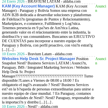
24 Enero 2026
- BRAVIUM LATAM - aldaba.com
KAM (Key Account Manager)
KAM (Key Account
Asunci
Manager) - Paraguay y Bolivia Somos una empresa con
n
ADN B2B dedicada a desarrollar soluciones y plataformas
de Fidelizaci?n (programas de Puntos y Relacionamiento),
Marketplaces, e-commerce, Fulfillment y Log?stica.
Tenemos presencia en 9 pa?ses de Am?rica Latina,
generando valor en el relacionamiento entre la industria, la
distribuci?n y sus consumidores. Buscamos un EJECUTIVO
DE CUENTAS para incorporar a nuestro equipo de
Paraguay y Bolivia, con perfil proactivo, con visi?n estrat?g
[...] [...] .
10 Enero 2026
- Bravium Latam - aldaba.com
Websites Help Desk Sr. Project Manager
Position
Asunci
Snapshot Nestl? Business Services LATAM | Asunci?n,
n
Paraguay. IMS / Integrated Marketing Services / Websites
Help Desk Sr. Project
Manager???????????????????????????????????????? Turno
disponible:?Lunes a Viernes de 08:00 a 18:00 ? Es
obligatorio el ingl?s avanzado ? Nestl? Business Services
est? en la b?squeda de personas extraordinarias para unirse a
nuestro equipo de clase mundial. ? En Paraguay, contamos
con dos unidades de Nestl?: Nestl? Paraguay, responsable de
la importaci?n y distribu [...] [...] .
10 Enero 2026
- Nestl? - aldaba.com