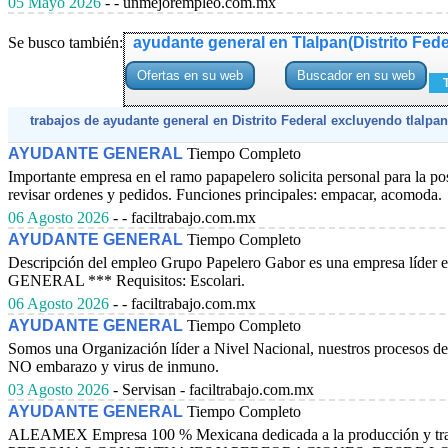
05 Mayo 2026
- - unmejorempleo.com.mx
Se busco también:
ayudante general en Tlalpan(Distrito Fede
trabajos de ayudante general en Distrito Federal excluyendo tlalpan
AYUDANTE GENERAL
Tiempo Completo
Importante empresa en el ramo papapelero solicita personal para l
revisar ordenes y pedidos. Funciones principales: empacar, acomoda.
06 Agosto 2026
- - faciltrabajo.com.mx
AYUDANTE GENERAL
Tiempo Completo
Descripción del empleo Grupo Papelero Gabor es una empresa líder e
GENERAL *** Requisitos: Escolari.
06 Agosto 2026
- - faciltrabajo.com.mx
AYUDANTE GENERAL
Tiempo Completo
Somos una Organización líder a Nivel Nacional, nuestros procesos de s
NO embarazo y virus de inmuno.
03 Agosto 2026
- Servisan - faciltrabajo.com.mx
AYUDANTE GENERAL
Tiempo Completo
ALEAMEX Empresa 100 % Mexicana dedicada a la producción y transf