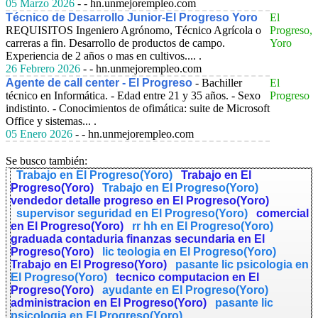
05 Marzo 2026
- - hn.unmejorempleo.com
Técnico de Desarrollo Junior-El Progreso Yoro
El
REQUISITOS Ingeniero Agrónomo, Técnico Agrícola o
Progreso,
carreras a fin. Desarrollo de productos de campo.
Yoro
Experiencia de 2 años o mas en cultivos.... .
26 Febrero 2026
- - hn.unmejorempleo.com
Agente de call center - El Progreso
- Bachiller
El
técnico en Informática. - Edad entre 21 y 35 años. - Sexo
Progreso
indistinto. - Conocimientos de ofimática: suite de Microsoft
Office y sistemas... .
05 Enero 2026
- - hn.unmejorempleo.com
Se busco también:
Trabajo en El Progreso(Yoro)
Trabajo en El
Progreso(Yoro)
Trabajo en El Progreso(Yoro)
vendedor detalle progreso en El Progreso(Yoro)
supervisor seguridad en El Progreso(Yoro)
comercial
en El Progreso(Yoro)
rr hh en El Progreso(Yoro)
graduada contaduria finanzas secundaria en El
Progreso(Yoro)
lic teologia en El Progreso(Yoro)
Trabajo en El Progreso(Yoro)
pasante lic psicologia en
El Progreso(Yoro)
tecnico computacion en El
Progreso(Yoro)
ayudante en El Progreso(Yoro)
administracion en El Progreso(Yoro)
pasante lic
psicologia en El Progreso(Yoro)