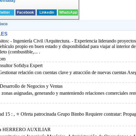
temala)
Twitter
Facebook
Linkedin
WhatsApp
ixco
LES
geniería Civil /Arquitectura. - Experiencia liderando proyectos de
hículo propio en buen estado y disponibilidad para viajar al interior d
eto (combustible,... .
com
sultor Sofidya Expert
Gestionar relación con cuentas clave y atracción de nuevas cuentas Aseg
 Desarrollo de Negocios y Ventas
n zonas asignadas, generando y manteniendo relaciones comerciales renta
edad 15 : , ⭐ Oferta patrocinada Grupo Bimbo Requiere contratar: Prop
cada HERRERO AUXILIAR