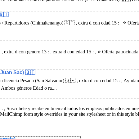
🇬🇹
s / Repartidores (Chimaltenango) 🇬🇹 , extra d con edad 15 : , ⭐ Ofert
, extra d con genero 13 : , extra d con edad 15 : , ⭐ Oferta patrocin
Juan Sac) 🇬🇹
on licencia Pesada (San Salvador) 🇸🇻 , extra d con edad 15 : , Ayud
 Ambos géneros Edad o ra....
5 : , Suscribete y recibe en tu email todos los empleos publicados en n
MailChimp form style overrides in your site stylesheet or in this styl