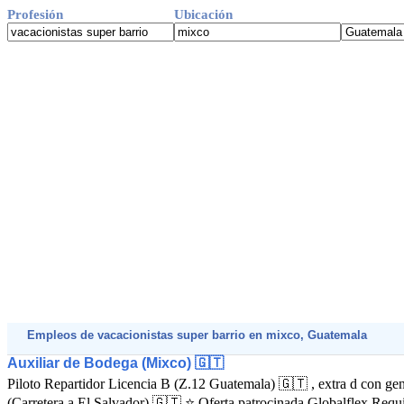
Profesión
Ubicación
Empleos de vacacionistas super barrio en mixco, Guatemala
Auxiliar de Bodega (Mixco) 🇬🇹
Piloto Repartidor Licencia B (Z.12 Guatemala) 🇬🇹 , extra d con gen
(Carretera a El Salvador) 🇬🇹 ⭐ Oferta patrocinada Globalflex Requi