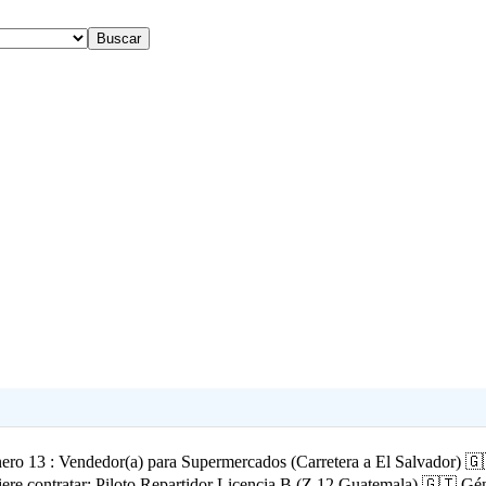
ero 13 : Vendedor(a) para Supermercados (Carretera a El Salvador) 🇬
ere contratar: Piloto Repartidor Licencia B (Z.12 Guatemala) 🇬🇹 Gén