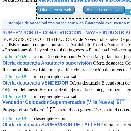
Se busco también:
vacacionistas super barrio en Mixco(Gua
trabajos de vacacionistas super barrio en Guatemala excluyendo m
SUPERVISOR DE CONSTRUCCIÓN - NAVES INDUSTRIA
SUPERVISOR DE CONSTRUCCIÓN de Naves Industriales Requisitos: - In
análisis y manejo de presupuestos. - Dominio de Excel y Autocad. - Ve
- Prestaciones de Ley sobre total de ingresos. - Plan de vehículo compl
24 Julio 2026
- Labora Talento Humano & Asesoría - gt.faciltrabajo.
Oferta destacada Arquitecto supervisión
Oferta destacada Con
Responsabilidades: Liderar la planificación y ejecución de proyectos 
22 Julio 2026
- - unmejorempleo.com.gt
Oferta destacada VENDEDOR
Oferta destacada Ejecutivo(a) de
Objetivo del puesto Responsable de ejecutar la estrategia comercial e
18 Julio 2026
- - unmejorempleo.com.gt
Vendedor Colocador Supermercados (Villa Nueva) 🇬🇹
Propagandista (Mixco) 🇬🇹 , extra d con genero 13 : , extra d con 
14 Julio 2026
- - clasiempleos.com
Oferta destacada SUPERVISOR DE TALLER
Oferta desta