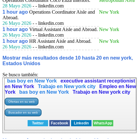
Operations Coordinator Coco Eliza Interiors.
Metropolitan Area
28 Mayo 2026
- - linkedin.com
1 hour ago
Operations Coordinator Aisle and
New York
Abroad.
26 Mayo 2026
- - linkedin.com
1 hour ago
Virtual Assistant Aisle and Abroad.
New York
26 Mayo 2026
- - linkedin.com
1 hour ago
HR Assistant Aisle and Abroad.
New York
26 Mayo 2026
- - linkedin.com
Mostrar más resultados desde 10 hasta 20 en new york,
Estados Unidos
Se busco también:
bas boy en New York
executive assistant receptionist
en New York
Trabajo en New york city
Empleo en New
York
bas boy en New York
Trabajo en New york city
Twitter
Facebook
Linkedin
WhatsApp