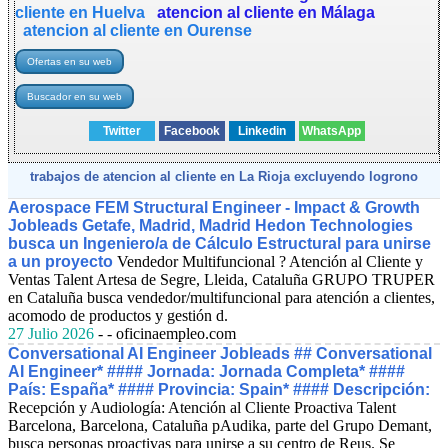
cliente en Huelva
atencion al cliente en Málaga
atencion al cliente en Ourense
Twitter
Facebook
Linkedin
WhatsApp
trabajos de atencion al cliente en La Rioja excluyendo logrono
Aerospace FEM Structural Engineer - Impact & Growth
Jobleads Getafe, Madrid, Madrid Hedon Technologies
busca un Ingeniero/a de Cálculo Estructural para unirse
a un proyecto
Vendedor Multifuncional ? Atención al Cliente y
Ventas Talent Artesa de Segre, Lleida, Cataluña GRUPO TRUPER
en Cataluña busca vendedor/multifuncional para atención a clientes,
acomodo de productos y gestión d.
27 Julio 2026
- - oficinaempleo.com
Conversational AI Engineer Jobleads ## Conversational
AI Engineer* #### Jornada: Jornada Completa* ####
País: España* #### Provincia: Spain* #### Descripción:
Recepción y Audiología: Atención al Cliente Proactiva Talent
Barcelona, Barcelona, Cataluña pAudika, parte del Grupo Demant,
busca personas proactivas para unirse a su centro de Reus. Se