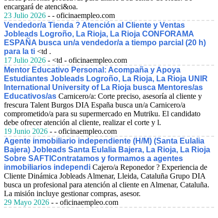
encargará de atenci&oa.
23 Julio 2026
- - oficinaempleo.com
Vendedor/a Tienda ? Atención al Cliente y Ventas
Jobleads Logroño, La Rioja, La Rioja CONFORAMA
ESPAÑA busca un/a vendedor/a a tiempo parcial (20 h)
para la ti
<td .
17 Julio 2026
- <td - oficinaempleo.com
Mentor Educativo Personal: Acompaña y Apoya
Estudiantes Jobleads Logroño, La Rioja, La Rioja UNIR
International University of La Rioja busca Mentores/as
Educativos/as
Carnicero/a: Corte preciso, asesoría al cliente y
frescura Talent Burgos DIA España busca un/a Carnicero/a
comprometido/a para su supermercado en Mutriku. El candidato
debe ofrecer atención al cliente, realizar el corte y l.
19 Junio 2026
- - oficinaempleo.com
Agente inmobiliario independiente (H/M) (Santa Eulalia
Bajera) Jobleads Santa Eulalia Bajera, La Rioja, La Rioja
Sobre SAFTIContratamos y formamos a agentes
inmobiliarios independi
Cajero/a Reponedor ? Experiencia de
Cliente Dinámica Jobleads Almenar, Lleida, Cataluña Grupo DIA
busca un profesional para atención al cliente en Almenar, Cataluña.
La misión incluye gestionar compras, asesor.
29 Mayo 2026
- - oficinaempleo.com