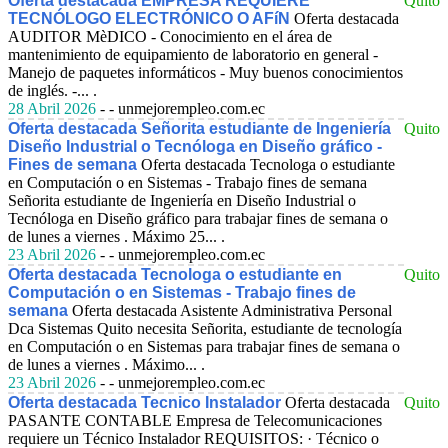
Oferta destacada EMPRESA REQUIERE
Quito
TECNÓLOGO ELECTRÓNICO O AFíN
Oferta destacada
AUDITOR MèDICO
- Conocimiento en el área de
mantenimiento de equipamiento de laboratorio en general -
Manejo de paquetes informáticos - Muy buenos conocimientos
de inglés. -... .
28 Abril 2026
- - unmejorempleo.com.ec
Oferta destacada Señorita estudiante de Ingeniería
Quito
Diseño Industrial o Tecnóloga en Diseño gráfico -
Fines de semana
Oferta destacada Tecnologa o estudiante
en Computación o en Sistemas - Trabajo fines de semana
Señorita estudiante de Ingeniería en Diseño Industrial o
Tecnóloga en Diseño gráfico para trabajar fines de semana o
de lunes a viernes . Máximo 25... .
23 Abril 2026
- - unmejorempleo.com.ec
Oferta destacada Tecnologa o estudiante en
Quito
Computación o en Sistemas - Trabajo fines de
semana
Oferta destacada Asistente Administrativa Personal
Dca Sistemas Quito necesita Señorita, estudiante de tecnología
en Computación o en Sistemas para trabajar fines de semana o
de lunes a viernes . Máximo... .
23 Abril 2026
- - unmejorempleo.com.ec
Oferta destacada Tecnico Instalador
Oferta destacada
Quito
PASANTE CONTABLE
Empresa de Telecomunicaciones
requiere un Técnico Instalador REQUISITOS: · Técnico o