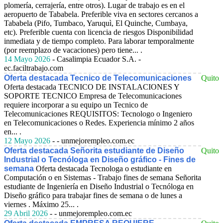
plomería, cerrajería, entre otros). Lugar de trabajo es en el
aeropuerto de Tababela. Preferible viva en sectores cercanos a
Tababela (Pifo, Tumbaco, Yaruquì, El Quinche, Cumbaya,
etc). Preferible cuenta con licencia de riesgos Disponibilidad
inmediata y de tiempo completo. Para laborar temporalmente
(por reemplazo de vacaciones) pero tiene... .
14 Mayo 2026
- Casalimpia Ecuador S.A. -
ec.faciltrabajo.com
Oferta destacada Tecnico de Telecomunicaciones
Quito
Oferta destacada TECNICO DE INSTALACIONES Y
SOPORTE TECNICO
Empresa de Telecomunicaciones
requiere incorporar a su equipo un Tecnico de
Telecomunicaciones REQUISITOS: Tecnologo o Ingeniero
en Telecomunicaciones o Redes. Experiencia mínimo 2 años
en... .
12 Mayo 2026
- - unmejorempleo.com.ec
Oferta destacada Señorita estudiante de Diseño
Quito
Industrial o Tecnóloga en Diseño gráfico - Fines de
semana
Oferta destacada Tecnologa o estudiante en
Computación o en Sistemas - Trabajo fines de semana
Señorita
estudiante de Ingeniería en Diseño Industrial o Tecnóloga en
Diseño gráfico para trabajar fines de semana o de lunes a
viernes . Máximo 25... .
29 Abril 2026
- - unmejorempleo.com.ec