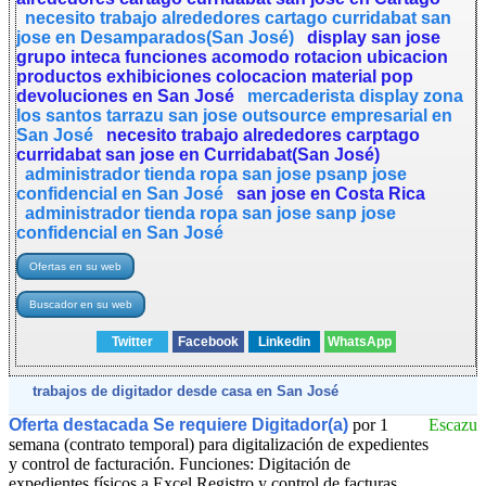
necesito trabajo alrededores cartago curridabat san
jose en Desamparados(San José)
display san jose
grupo inteca funciones acomodo rotacion ubicacion
productos exhibiciones colocacion material pop
devoluciones en San José
mercaderista display zona
los santos tarrazu san jose outsource empresarial en
San José
necesito trabajo alrededores carptago
curridabat san jose en Curridabat(San José)
administrador tienda ropa san jose psanp jose
confidencial en San José
san jose en Costa Rica
administrador tienda ropa san jose sanp jose
confidencial en San José
Twitter
Facebook
Linkedin
WhatsApp
trabajos de digitador desde casa en San José
Oferta destacada Se requiere Digitador(a)
por 1
Escazu
semana (contrato temporal) para digitalización de expedientes
y control de facturación. Funciones: Digitación de
expedientes físicos a Excel Registro y control de facturas... .