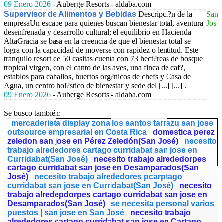
09 Enero 2026
- Auberge Resorts - aldaba.com
Supervisor de Alimentos y Bebidas
Descripci?n de la
San
empresaUn escape para quienes buscan bienestar total, aventura
Jos
desenfrenada y desarrollo cultural; el equilibrio en Hacienda
AltaGracia se basa en la creencia de que el bienestar total se
logra con la capacidad de moverse con rapidez o lentitud. Este
tranquilo resort de 50 casitas cuenta con 73 hect?reas de bosque
tropical virgen, con el canto de las aves, una finca de caf?,
establos para caballos, huertos org?nicos de chefs y Casa de
Agua, un centro hol?stico de bienestar y sede del [...] [...] .
09 Enero 2026
- Auberge Resorts - aldaba.com
Se busco también:
mercaderista display zona los santos tarrazu san jose
outsource empresarial en Costa Rica
domestica perez
zeledon san jose en Pérez Zeledón(San José)
necesito
trabajo alrededores cartago curridabat san jose en
Curridabat(San José)
necesito trabajo alrededorpes
cartago curridabat san jose en Desamparados(San
José)
necesito trabajo alrededores pcarptago
curridabat san jose en Curridabat(San José)
necesito
trabajo alredepdorpes cartago curridabat san jose en
Desamparados(San José)
se necesita personal varios
puestos | san jose en San José
necesito trabajo
alrededores cartago curridabat san jose en Cartago