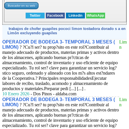
Twitter
Facebook
Linkedin
WhatsApp
trabajos de chofer guapiles pococi limon tostadora dorado s a en
Limón excluyendo guapiles
OPERADOR DE BODEGA 3- TEMPORAL 3 MESES (
Lim
LIMON)
? ?Cu?l ser? tu prop?sito en este rol?Contribuir al
n
manejo adecuado de productos, materias primas y activos dentro
de los almacenes, aplicando buenas pr?cticas de
almacenamiento, control de inventario y uso eficiente de equipo
especializado. Tu rol ser? clave para garantizar un servicio log?
stico seguro, ordenado y alineado con los m?s altos est?ndares
de la Cooperativa.? Principales responsabilidadesEjecutar
labores de recibo, traslado, acomodo y almacenamiento de
productos y materiales.Preparar pedi [...] [...] .
10 Enero 2026
- Dos Pinos - aldaba.com
OPERADOR DE BODEGA 3- TEMPORAL 3 MESES (
Lim
LIMON)
? ?Cu?l ser? tu prop?sito en este rol?Contribuir al
n
manejo adecuado de productos, materias primas y activos dentro
de los almacenes, aplicando buenas pr?cticas de
almacenamiento, control de inventario y uso eficiente de equipo
especializado. Tu rol ser? clave para garantizar un servicio log?