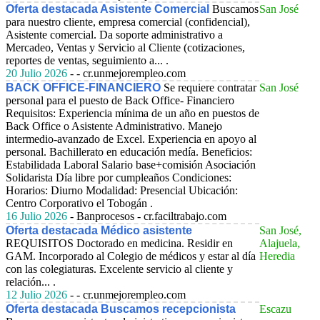
Oferta destacada Asistente Comercial
Buscamos
San José
para nuestro cliente, empresa comercial (confidencial),
Asistente comercial. Da soporte administrativo a
Mercadeo, Ventas y Servicio al Cliente (cotizaciones,
reportes de ventas, seguimiento a... .
20 Julio 2026
- - cr.unmejorempleo.com
BACK OFFICE-FINANCIERO
Se requiere contratar
San José
personal para el puesto de Back Office- Financiero
Requisitos: Experiencia mínima de un año en puestos de
Back Office o Asistente Administrativo. Manejo
intermedio-avanzado de Excel. Experiencia en apoyo al
personal. Bachillerato en educación medía. Beneficios:
Estabilidada Laboral Salario base+comisión Asociación
Solidarista Día libre por cumpleaños Condiciones:
Horarios: Diurno Modalidad: Presencial Ubicación:
Centro Corporativo el Tobogán .
16 Julio 2026
- Banprocesos - cr.faciltrabajo.com
Oferta destacada Médico asistente
San José,
REQUISITOS Doctorado en medicina. Residir en
Alajuela,
GAM. Incorporado al Colegio de médicos y estar al día
Heredia
con las colegiaturas. Excelente servicio al cliente y
relación... .
12 Julio 2026
- - cr.unmejorempleo.com
Oferta destacada Buscamos recepcionista
Escazu