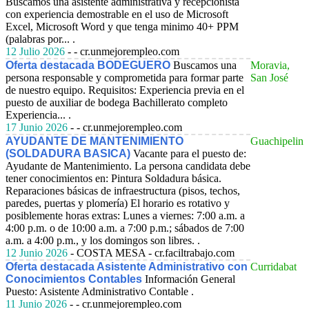
Buscamos una asistente administrativa y recepcionista
con experiencia demostrable en el uso de Microsoft
Excel, Microsoft Word y que tenga minimo 40+ PPM
(palabras por... .
12 Julio 2026
- - cr.unmejorempleo.com
Oferta destacada BODEGUERO
Buscamos una
Moravia,
persona responsable y comprometida para formar parte
San José
de nuestro equipo. Requisitos: Experiencia previa en el
puesto de auxiliar de bodega Bachillerato completo
Experiencia... .
17 Junio 2026
- - cr.unmejorempleo.com
AYUDANTE DE MANTENIMIENTO
Guachipelin
(SOLDADURA BASICA)
Vacante para el puesto de:
Ayudante de Mantenimiento. La persona candidata debe
tener conocimientos en: Pintura Soldadura básica.
Reparaciones básicas de infraestructura (pisos, techos,
paredes, puertas y plomería) El horario es rotativo y
posiblemente horas extras: Lunes a viernes: 7:00 a.m. a
4:00 p.m. o de 10:00 a.m. a 7:00 p.m.; sábados de 7:00
a.m. a 4:00 p.m., y los domingos son libres. .
12 Junio 2026
- COSTA MESA - cr.faciltrabajo.com
Oferta destacada Asistente Administrativo con
Curridabat
Conocimientos Contables
Información General
Puesto: Asistente Administrativo Contable .
11 Junio 2026
- - cr.unmejorempleo.com