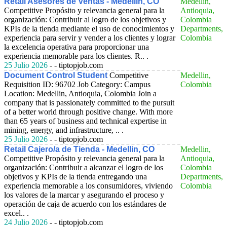
Retail Asesores de Ventas - Medellin, CO
Medellin,
Competitive
Propósito y relevancia general para la
Antioquia,
organización: Contribuir al logro de los objetivos y
Colombia
KPIs de la tienda mediante el uso de conocimientos y
Departments,
experiencia para servir y vender a los clientes y lograr
Colombia
la excelencia operativa para proporcionar una
experiencia memorable para los clientes. R.. .
25 Julio 2026
- - tiptopjob.com
Document Control Student
Competitive
Medellin,
Requisition ID: 96702 Job Category: Campus
Colombia
Location: Medellin, Antioquia, Colombia Join a
company that is passionately committed to the pursuit
of a better world through positive change. With more
than 65 years of business and technical expertise in
mining, energy, and infrastructure, .. .
25 Julio 2026
- - tiptopjob.com
Retail Cajero/a de Tienda - Medellin, CO
Medellin,
Competitive
Propósito y relevancia general para la
Antioquia,
organización: Contribuir a alcanzar el logro de los
Colombia
objetivos y KPIs de la tienda entregando una
Departments,
experiencia memorable a los consumidores, viviendo
Colombia
los valores de la marcar y asegurando el proceso y
operación de caja de acuerdo con los estándares de
excel.. .
24 Julio 2026
- - tiptopjob.com