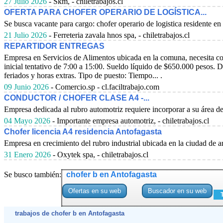
27 Julio 2026
- Skm, - chiletrabajos.cl
OFERTA PARA CHOFER OPERARIO DE LOGÍSTICA...
Se busca vacante para cargo: chofer operario de logistica residente en 
21 Julio 2026
- Ferreteria zavala hnos spa, - chiletrabajos.cl
REPARTIDOR ENTREGAS
Empresa en Servicios de Alimentos ubicada en la comuna, necesita cont
inicial tentativo de 7:00 a 15:00. Sueldo líquido de $650.000 pesos.
feriados y horas extras. Tipo de puesto: Tiempo... .
09 Junio 2026
- Comercio.sp - cl.faciltrabajo.com
CONDUCTOR / CHOFER CLASE A4 -...
Empresa dedicada al rubro automotriz requiere incorporar a su área de 
04 Mayo 2026
- Importante empresa automotriz, - chiletrabajos.cl
Chofer licencia A4 residencia Antofagasta
Empresa en crecimiento del rubro industrial ubicada en la ciudad de an
31 Enero 2026
- Oxytek spa, - chiletrabajos.cl
Se busco también:
chofer b en Antofagasta
trabajos de chofer b en Antofagasta