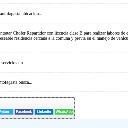
antofagasta ubicacion... .
ratar Chofer Repartidor con licencia clase B para realizar labores de 
 Deseable residencia cercana a la comuna y previa en el manejo de vehíc
servicios un... .
tofagasta busca... .
Twitter
Facebook
Linkedin
WhatsApp