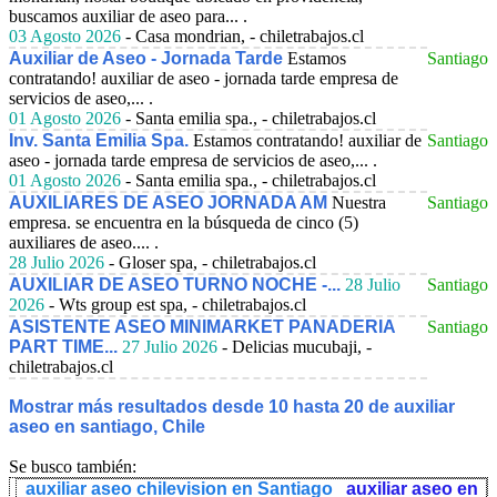
buscamos auxiliar de aseo para... .
03 Agosto 2026
- Casa mondrian, - chiletrabajos.cl
Auxiliar de Aseo - Jornada Tarde
Estamos
Santiago
contratando! auxiliar de aseo - jornada tarde empresa de
servicios de aseo,... .
01 Agosto 2026
- Santa emilia spa., - chiletrabajos.cl
Inv. Santa Emilia Spa.
Estamos contratando! auxiliar de
Santiago
aseo - jornada tarde empresa de servicios de aseo,... .
01 Agosto 2026
- Santa emilia spa., - chiletrabajos.cl
AUXILIARES DE ASEO JORNADA AM
Nuestra
Santiago
empresa. se encuentra en la búsqueda de cinco (5)
auxiliares de aseo.... .
28 Julio 2026
- Gloser spa, - chiletrabajos.cl
AUXILIAR DE ASEO TURNO NOCHE -...
28 Julio
Santiago
2026
- Wts group est spa, - chiletrabajos.cl
ASISTENTE ASEO MINIMARKET PANADERIA
Santiago
PART TIME...
27 Julio 2026
- Delicias mucubaji, -
chiletrabajos.cl
Mostrar más resultados desde 10 hasta 20 de auxiliar
aseo en santiago, Chile
Se busco también:
auxiliar aseo chilevision en Santiago
auxiliar aseo en