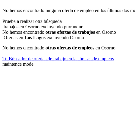
No hemos encontrado ninguna oferta de empleo en los últimos dos m
Prueba a realizar otra búsqueda
trabajos en Osorno excluyendo purranque
No hemos encontrado
otras ofertas de trabajos
en Osorno
Ofertas en
Los Lagos
excluyendo Osorno
No hemos encontrado
otras ofertas de empleos
en Osorno
Tu Búscador de ofertas de trabajo en las bolsas de empleos
maintence mode