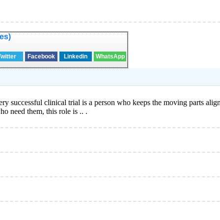
es)
Twitter
Facebook
Linkedin
WhatsApp
successful clinical trial is a person who keeps the moving parts aligne
 need them, this role is .. .