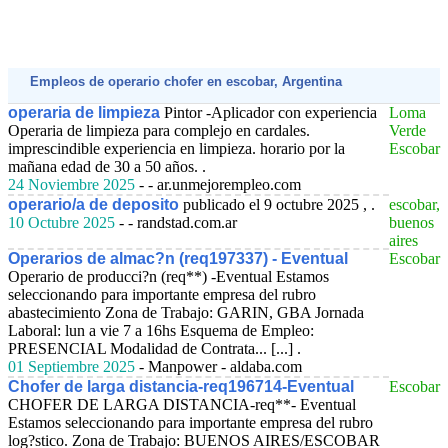
Empleos de operario chofer en escobar, Argentina
operaria de limpieza
Pintor -Aplicador con experiencia
Loma
Operaria de limpieza para complejo en cardales.
Verde
imprescindible experiencia en limpieza. horario por la
Escobar
mañana edad de 30 a 50 años. .
24 Noviembre 2025
- - ar.unmejorempleo.com
operario/a de deposito
publicado el 9 octubre 2025 , .
escobar,
10 Octubre 2025
- - randstad.com.ar
buenos
aires
Operarios de almac?n (req197337) - Eventual
Escobar
Operario de producci?n (req**) -Eventual Estamos
seleccionando para importante empresa del rubro
abastecimiento Zona de Trabajo: GARIN, GBA Jornada
Laboral: lun a vie 7 a 16hs Esquema de Empleo:
PRESENCIAL Modalidad de Contrata... [...] .
01 Septiembre 2025
- Manpower - aldaba.com
Chofer de larga distancia-req196714-Eventual
Escobar
CHOFER DE LARGA DISTANCIA-req**- Eventual
Estamos seleccionando para importante empresa del rubro
log?stico. Zona de Trabajo: BUENOS AIRES/ESCOBAR