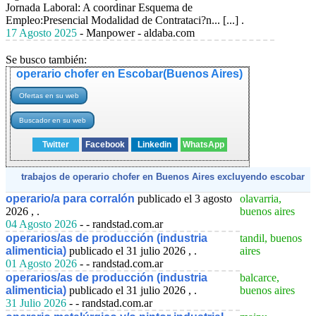
Jornada Laboral: A coordinar Esquema de
Empleo:Presencial Modalidad de Contrataci?n... [...] .
17 Agosto 2025
- Manpower - aldaba.com
Se busco también:
operario chofer en Escobar(Buenos Aires)
Twitter
Facebook
Linkedin
WhatsApp
trabajos de operario chofer en Buenos Aires excluyendo escobar
operario/a para corralón
publicado el 3 agosto
olavarria,
2026 , .
buenos aires
04 Agosto 2026
- - randstad.com.ar
operarios/as de producción (industria
tandil, buenos
alimenticia)
publicado el 31 julio 2026 , .
aires
01 Agosto 2026
- - randstad.com.ar
operarios/as de producción (industria
balcarce,
alimenticia)
publicado el 31 julio 2026 , .
buenos aires
31 Julio 2026
- - randstad.com.ar